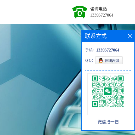
咨询电话
13393727064
联系方式
手机：
13393727064
Q Q：
微信扫一扫