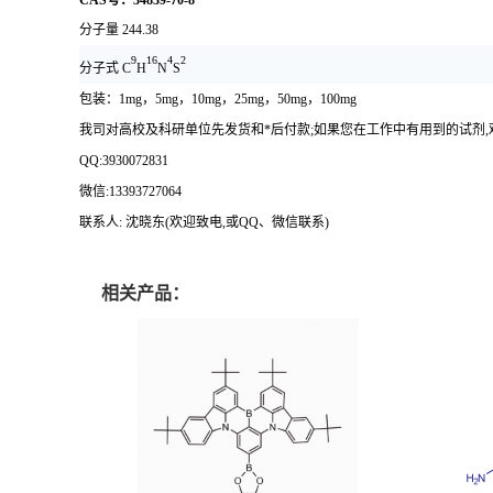
CAS号
：
34839-70-8
分子量
244.38
9
16
4
2
分子式
C
H
N
S
包装：
1mg，5mg，10mg，25mg，50mg，100mg
我司对高校及科研单位先发货和
*后付款;如果您在工作中有用到的试剂,欢迎前
QQ:3930072831
微信
:13393727064
联系人
: 沈晓东(欢迎致电,或QQ、微信联系)
相关产品：