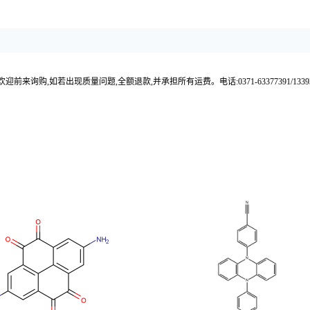
来询购,如若出现质量问题,全额退款,并承担所有运费。电话:0371-63377391/133937