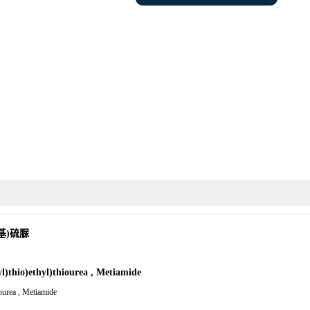
乙基)硫脲
thio)ethyl)thiourea , Metiamide
urea , Metiamide