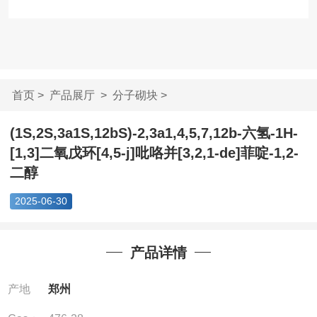
首页
>
产品展厅
>
分子砌块
>
(1S,2S,3a1S,12bS)-2,3a1,4,5,...
(1S,2S,3a1S,12bS)-2,3a1,4,5,7,12b-六氢-1H-
[1,3]二氧戊环[4,5-j]吡咯并[3,2,1-de]菲啶-1,2-
二醇
2025-06-30
产品详情
产地
郑州