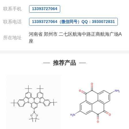
分子量
287.31
联系手机
13393727064
分子式
C
H
NO
16
17
4
联系电话
13393727064（微信同号）QQ：3930072831
包装：
100mg，250mg，1g,5g,10g,25g（根据客户
需求进行分装）
河南省 郑州市 二七区航海中路正商航海广场A
我司对高校及科研单位先发货和
*后付款;如果您在工
所在地址
座
作中有用到的试剂,欢迎前来询购,如若出现质量问题,
全额退款,并承担所有运费。电话:0371-
63377391/13393727064
推荐产品
QQ:3930072831
微信
:13393727064
联系人
: 沈晓东(欢迎致电,或QQ、微信联系)