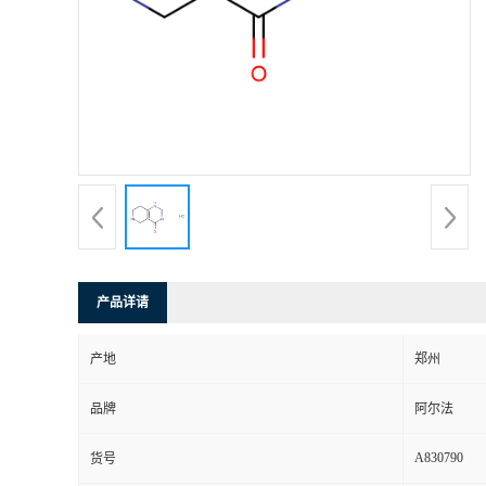
产品详请
产地
郑州
品牌
阿尔法
A830790
货号