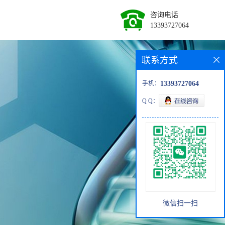
咨询电话
13393727064
联系方式
手机：
13393727064
Q Q：
微信扫一扫