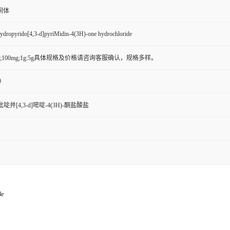
间体
hydropyrido[4,3-d]pyriMidin-4(3H)-one hydrochloride
mg;100mg;1g:5g具体规格及价格请咨询客服确认，规格多样。
0
氢吡啶并[4,3-d]嘧啶-4(3H)-酮盐酸盐
de