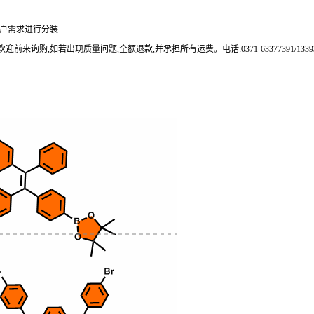
0g可根据客户需求进行分装
来询购,如若出现质量问题,全额退款,并承担所有运费。电话:0371-63377391/133937