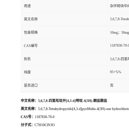
用途
杂环砌块中
5,6,7,8-Tetra
英文名称
包装规格
10mg；50
1187830-79-
CAS编号
别名
5,6,7,8-四
95+%%
纯度
是否进口
否
中文名称：
5,6,7,8-四氢吡啶并[4,3-d]嘧啶-4(3H)-酮盐酸盐
英文名称：
5,6,7,8-Tetrahydropyrido[4,3-d]pyriMidin-4(3H)-one hydrochlori
CAS号：
1187830-79-0
分子式：
C7H10ClN3O