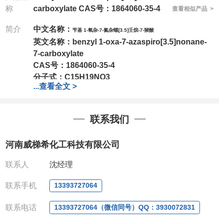
称
carboxylate CAS号：1864060-35-4
查看相似产品 >
简介
中文名称：
苄基 1-氧杂-7-氮杂螺[3.5]壬烷-7-羧酸
英文名称：
benzyl 1-oxa-7-azaspiro[3.5]nonane-
7-carboxylate
CAS号：
1864060-35-4
分子式：
C15H19NO3
...
查看全文 >
分子量：
261.32
包装：
1Mg ; 5Mg;10Mg ;100Mg;250Mg ;500Mg
联系我们
;1g;2.5g ;5g ;10g可根据客户需求进行分装
我司对高校及科研单位先发货和
*后付款;如果您在工
河南威梯希化工科技有限公司
作中有用到的试剂,欢迎前来询购,如若出现质量问题,
全额退款,并承担所有运费。电话:0371-
联系人
沈经理
63377391/13393727064
QQ:3930072831
联系手机
13393727064
微信
:13393727064
联系人
: 沈晓东(欢迎致电,或QQ、微信联系)
联系电话
13393727064（微信同号）QQ：3930072831