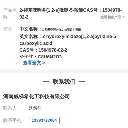
产品名
2-羟基咪唑并[1,2-a]吡啶-5-羧酸CAS号：1504978-
称
02-2
查看相似产品 >
简介
中文名称：
2-羟基咪唑并[1,2-a]吡啶-5-羧酸
英文名称：
2-hydroxyimidazo[1,2-a]pyridine-5-
carboxylic acid
CAS号：
1504978-02-2
分子式：
C8H6N2O3
...
查看全文 >
分子量：
178.14
包装：
1Mg ; 5Mg;10Mg ;100Mg;250Mg ;500Mg
联系我们
;1g;2.5g ;5g ;10g可根据客户需求进行分装
我司对高校及科研单位先发货和
*后付款;如果您在工
河南威梯希化工科技有限公司
作中有用到的试剂,欢迎前来询购,如若出现质量问题,
全额退款,并承担所有运费。电话:0371-
联系人
沈经理
63377391/13393727064
QQ:3930072831
联系手机
13393727064
微信
:13393727064