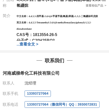
称
氧硼烷
查看相似产品 >
简介
中文名称：
4,4,5,5-四甲基-2-(4-((4-甲基苄基)氧基)苯基)-1,3,2-二氧硼杂环戊烷
英文名称：
4,4,5,5-Tetramethyl-2-(4-((4-methylbenzyl)oxy)phenyl)-1,3,2-
dioxaborolane
CAS号：
1813554-26-5
分子式：
C20H25BO3
...
查看全文 >
分子量：
324.22
包装：
1Mg ; 5Mg;10Mg ;100Mg;250Mg ;500Mg
;1g;2.5g ;5g ;10g可根据客户需求进行分装
联系我们
我司对高校及科研单位先发货和
*后付款;如果您在工
作中有用到的试剂,欢迎前来询购,如若出现质量问题,
河南威梯希化工科技有限公司
全额退款,并承担所有运费。电话:0371-
63377391/13393727064
联系人
沈经理
QQ:3930072831
微信
:13393727064
联系手机
13393727064
联系人
: 沈晓东(欢迎致电,或QQ、微信联系)
联系电话
13393727064（微信同号）QQ：3930072831