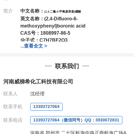
简介
中文名称：
(2,4-二氟-6-甲氧基苯基)硼酸
英文名称：
(2,4-Difluoro-6-
methoxyphenyl)boronic acid
CAS号：
1808997-86-5
分子式：
C7H7BF2O3
...
查看全文 >
分子量：
187.94
包装：
1Mg ; 5Mg;10Mg ;100Mg;250Mg ;500Mg
联系我们
;1g;2.5g ;5g ;10g可根据客户需求进行分装
我司对高校及科研单位先发货和
*后付款;如果您在工
河南威梯希化工科技有限公司
作中有用到的试剂,欢迎前来询购,如若出现质量问题,
全额退款,并承担所有运费。电话:0371-
联系人
沈经理
63377391/13393727064
QQ:3930072831
联系手机
13393727064
微信
:13393727064
联系人
: 沈晓东(欢迎致电,或QQ、微信联系)
联系电话
13393727064（微信同号）QQ：3930072831
河南省 郑州市 二七区航海中路正商航海广场A