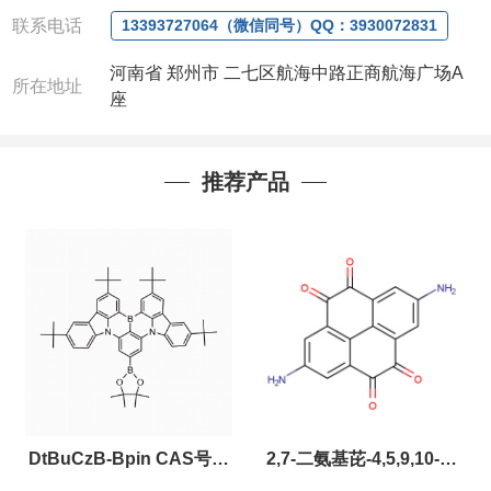
联系人
: 沈晓东(欢迎致电,或QQ、微信联系)
联系电话
13393727064（微信同号）QQ：3930072831
河南省 郑州市 二七区航海中路正商航海广场A
所在地址
座
推荐产品
DtBuCzB-Bpin CAS号：
2,7-二氨基芘-4,5,9,10-四