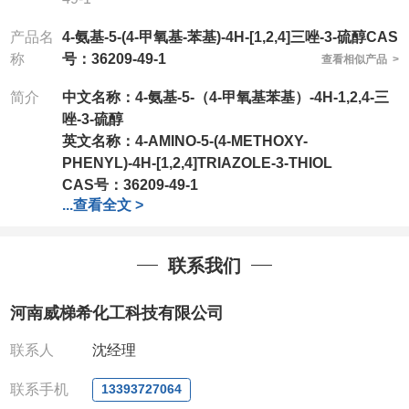
产品名
4-氨基-5-(4-甲氧基-苯基)-4H-[1,2,4]三唑-3-硫醇CAS
称
号：36209-49-1
查看相似产品 >
简介
中文名称：4-氨基-5-（4-甲氧基苯基）-4H-1,2,4-三
唑-3-硫醇
英文名称：
4-AMINO-5-(4-METHOXY-
PHENYL)-4H-[1,2,4]TRIAZOLE-3-THIOL
CAS号：
36209-49-1
...
查看全文 >
分子式：
C9H10N4OS
分子量：
222.27
包装：
1Mg ; 5Mg;10Mg ;100Mg;250Mg ;500Mg
联系我们
;1g;2.5g ;5g ;10g可根据客户需求进行分装
我司对高校及科研单位先发货和
*后付款;如果您在工
河南威梯希化工科技有限公司
作中有用到的试剂,欢迎前来询购,如若出现质量问题,
全额退款,并承担所有运费。电话:0371-
联系人
沈经理
63377391/13393727064
QQ:3930072831
联系手机
13393727064
微信
:13393727064