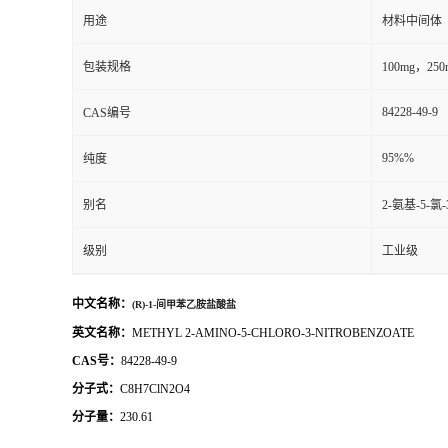
用途
材料中间体
包装规格
100mg，250m
84228-49-9
CAS编号
95%%
纯度
别名
2-氨基-5-
级别
工业级
中文名称：
(R)-1-间甲苯乙胺盐酸盐
英文名称：
METHYL 2-AMINO-5-CHLORO-3-NITROBENZOATE
CAS号：
84228-49-9
分子式：
C8H7ClN2O4
分子量：
230.61