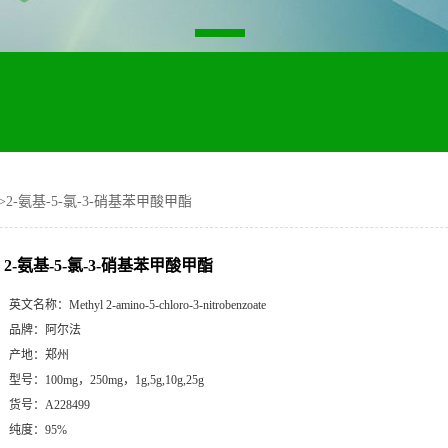
>
2-氨基-5-氯-3-硝基苯甲酸甲酯
2-氨基-5-氯-3-硝基苯甲酸甲酯
英文名称：
Methyl 2-amino-5-chloro-3-nitrobenzoate
品牌：
阿尔法
产地：
郑州
型号：
100mg，250mg，1g,5g,10g,25g
货号：
A228499
纯度：
95%