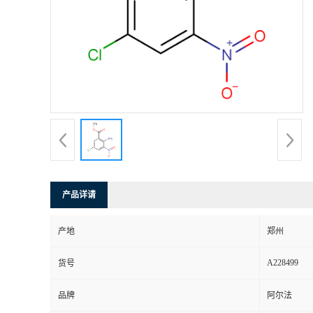
产品详请
产地
郑州
A228499
货号
品牌
阿尔法