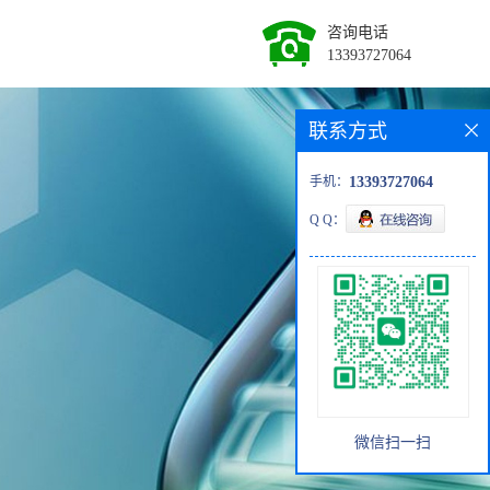
咨询电话
13393727064
联系方式
手机：
13393727064
Q Q：
微信扫一扫