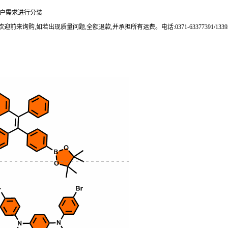
0g可根据客户需求进行分装
来询购,如若出现质量问题,全额退款,并承担所有运费。电话:0371-63377391/133937