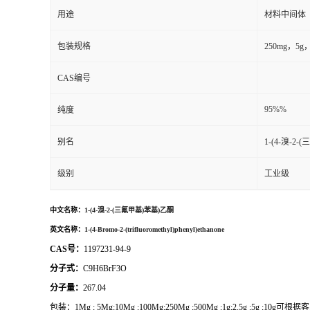
用途
材料中间体
包装规格
250mg，
CAS编号
95%%
纯度
别名
1-(4-溴-2
级别
工业级
中文名称：
1-(4-溴-2-(三氟甲基)苯基)乙酮
英文名称：
1-(4-Bromo-2-(trifluoromethyl)phenyl)ethanone
CAS号：
1197231-94-9
分子式：
C9H6BrF3O
分子量：
267.04
包装：
1Mg ; 5Mg;10Mg ;100Mg;250Mg ;500Mg ;1g;2.5g ;5g ;1