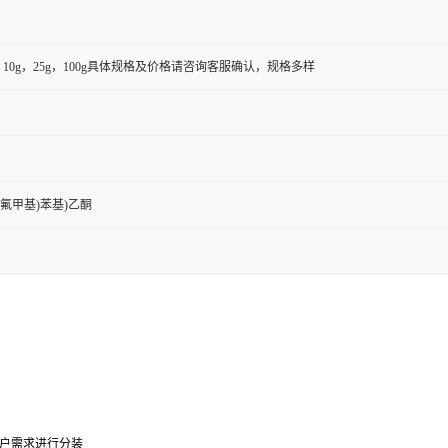
5g，10g，25g，100g具体规格及价格请咨询客服确认，规格多样
-(三氟甲基)苯基)乙酮
0g可根据客户需求进行分装