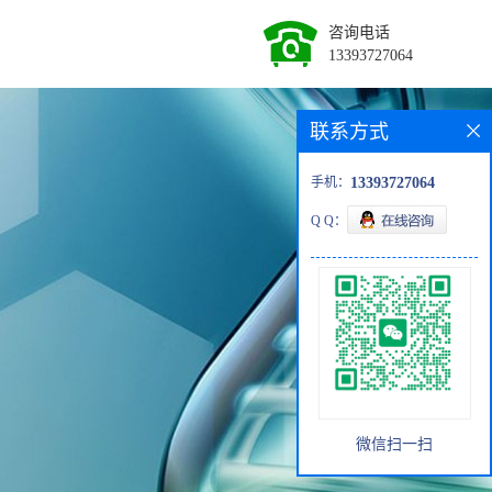
咨询电话
13393727064
联系方式
手机：
13393727064
Q Q：
微信扫一扫