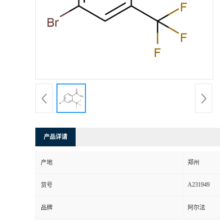
产品详请
产地
郑州
A231949
货号
品牌
阿尔法