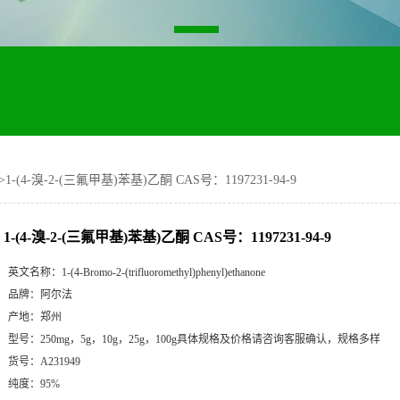
>
1-(4-溴-2-(三氟甲基)苯基)乙酮 CAS号：1197231-94-9
1-(4-溴-2-(三氟甲基)苯基)乙酮 CAS号：1197231-94-9
英文名称：
1-(4-Bromo-2-(trifluoromethyl)phenyl)ethanone
品牌：
阿尔法
产地：
郑州
型号：
250mg，5g，10g，25g，100g具体规格及价格请咨询客服确认，规格多样
货号：
A231949
纯度：
95%