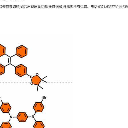
来询购,如若出现质量问题,全额退款,并承担所有运费。电话:0371-63377391/133937