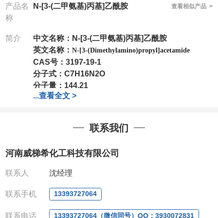
产品名
N-[3-(二甲氨基)丙基]乙酰胺
查看相似产品 >
称
简介
中文名称：N-[3-(二甲氨基)丙基]乙酰胺
英文名称：
N-[3-(Dimethylamino)propyl]acetamide
CAS号：
3197-19-1
分子式：
C7H16N2O
分子量：
144.21
...
查看全文 >
包装：
1Mg ; 5Mg;10Mg ;100Mg;250Mg ;500Mg
;1g;2.5g ;5g ;10g可根据客户需求进行分装
我司对高校及科研单位先发货和
*后付款;如果您在工
联系我们
作中有用到的试剂,欢迎前来询购,如若出现质量问题,
全额退款,并承担所有运费。电话:0371-
河南威梯希化工科技有限公司
63377391/13393727064
QQ:3930072831
联系人
沈经理
微信
:13393727064
联系人
: 沈晓东(欢迎致电,或QQ、微信联系)
联系手机
13393727064
联系电话
13393727064（微信同号）QQ：3930072831