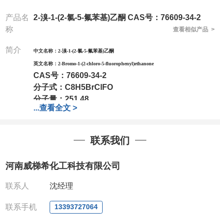
产品名
2-溴-1-(2-氯-5-氟苯基)乙酮 CAS号：76609-34-2
称
查看相似产品 >
简介
中文名称：
2-溴-1-(2-氯-5-氟苯基)乙酮
英文名称：
2-Bromo-1-(2-chloro-5-fluorophenyl)ethanone
CAS号：
76609-34-2
分子式：
C8H5BrClFO
分子量：
251.48
...
查看全文 >
包装：
1Mg ; 5Mg;10Mg ;100Mg;250Mg ;500Mg
;1g;2.5g ;5g ;10g可根据客户需求进行分装
我司对高校及科研单位先发货和
*后付款;如果您在工
联系我们
作中有用到的试剂,欢迎前来询购,如若出现质量问题,
全额退款,并承担所有运费。电话:0371-
河南威梯希化工科技有限公司
63377391/13393727064
QQ:3930072831
联系人
沈经理
微信
:13393727064
联系人
: 沈晓东(欢迎致电,或QQ、微信联系)
联系手机
13393727064