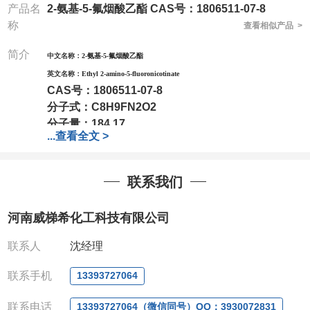
产品名
2-氨基-5-氟烟酸乙酯 CAS号：1806511-07-8
称
查看相似产品 >
简介
中文名称：
2-氨基-5-氟烟酸乙酯
英文名称：
Ethyl 2-amino-5-fluoronicotinate
CAS号：
1806511-07-8
分子式：
C8H9FN2O2
分子量：
184.17
...
查看全文 >
包装：
1Mg ; 5Mg;10Mg ;100Mg;250Mg ;500Mg
;1g;2.5g ;5g ;10g可根据客户需求进行分装
我司对高校及科研单位先发货和
*后付款;如果您在工
联系我们
作中有用到的试剂,欢迎前来询购,如若出现质量问题,
全额退款,并承担所有运费。电话:0371-
河南威梯希化工科技有限公司
63377391/13393727064
QQ:3930072831
联系人
沈经理
微信
:13393727064
联系人
: 沈晓东(欢迎致电,或QQ、微信联系)
联系手机
13393727064
联系电话
13393727064（微信同号）QQ：3930072831