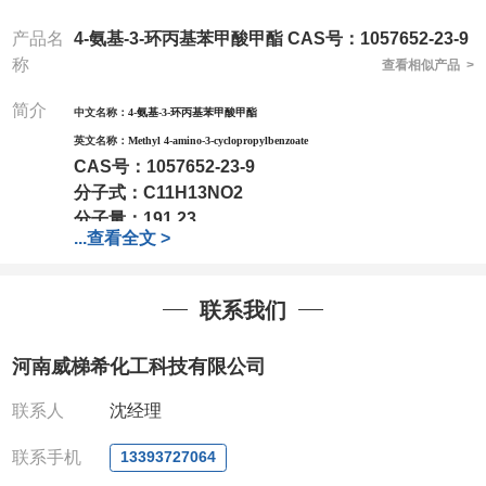
产品名
4-氨基-3-环丙基苯甲酸甲酯 CAS号：1057652-23-9
称
查看相似产品 >
简介
中文名称：
4-氨基-3-环丙基苯甲酸甲酯
英文名称：
Methyl 4-amino-3-cyclopropylbenzoate
CAS号：
1057652-23-9
分子式：
C11H13NO2
分子量：
191.23
...
查看全文 >
包装：
1Mg ; 5Mg;10Mg ;100Mg;250Mg ;500Mg
;1g;2.5g ;5g ;10g可根据客户需求进行分装
我司对高校及科研单位先发货和
*后付款;如果您在工
联系我们
作中有用到的试剂,欢迎前来询购,如若出现质量问题,
全额退款,并承担所有运费。电话:0371-
河南威梯希化工科技有限公司
63377391/13393727064
QQ:3930072831
联系人
沈经理
微信
:13393727064
联系人
: 沈晓东(欢迎致电,或QQ、微信联系)
联系手机
13393727064