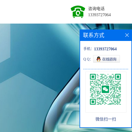
咨询电话
13393727064
联系方式
手机：
13393727064
Q Q：
微信扫一扫