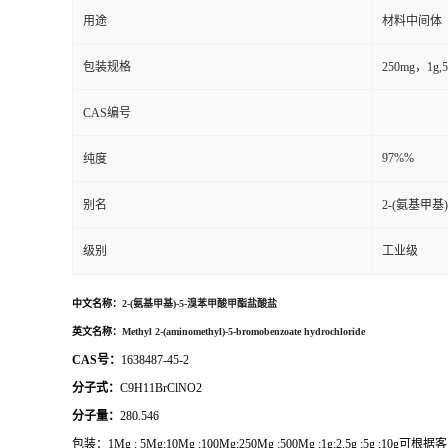
用途
材料中间体
包装规格
250mg，1
CAS编号
97%%
纯度
别名
2-(氨基甲基
级别
工业级
中文名称：
2-(氨基甲基)-5-溴苯甲酸甲酯盐酸盐
英文名称：
Methyl 2-(aminomethyl)-5-bromobenzoate hydrochloride
CAS号：
1638487-45-2
分子式：
C9H11BrClNO2
分子量：
280.546
包装：
1Mg ; 5Mg;10Mg ;100Mg;250Mg ;500Mg ;1g;2.5g ;5g ;1