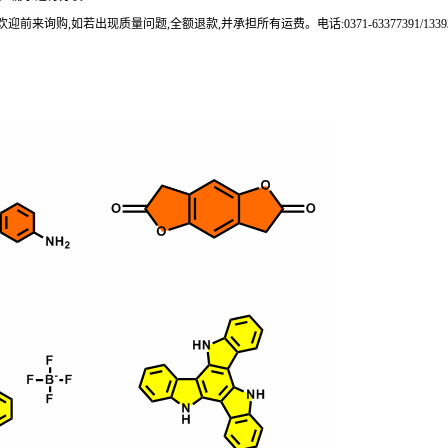
来询购,如若出现质量问题,全额退款,并承担所有运费。电话:0371-63377391/133937