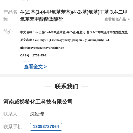
产品名
4-(乙基(1-(4-甲氧基苯基)丙-2-基)氨基)丁基 3,4-二甲
称
氧基苯甲酸酯盐酸盐
查看相似产品 >
简介
中文名称：
4-(乙基(1-(4-甲氧基苯基)丙-2-基)氨基)丁基 3,4-二甲氧基苯甲酸酯盐酸盐
英文名称：
4-(Ethyl(1-(4-methoxyphenyl)propan-2-yl)amino)butyl 3,4-
dimethoxybenzoate hydrochloride
CAS号：
2753-45-9
分子式：
C
H
ClNO
25
36
5
...
查看全文 >
分子量：
466.01
包装：
1Mg ; 5Mg;10Mg ;100Mg;250Mg ;500Mg
联系我们
;1g;2.5g ;5g ;10g可根据客户需求进行分装
我司对高校及科研单位先发货和
*后付款;如果您在工
作中有用到的试剂,欢迎前来询购,如若出现质量问题,
河南威梯希化工科技有限公司
全额退款,并承担所有运费。电话:0371-
联系人
沈经理
63377391/13393727064
QQ:3930072831
联系手机
13393727064
微信
:13393727064