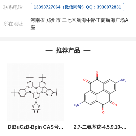
联系人
: 沈晓东(欢迎致电,或QQ、微信联系)
联系电话
13393727064（微信同号）QQ：3930072831
河南省 郑州市 二七区航海中路正商航海广场A
所在地址
座
推荐产品
DtBuCzB-Bpin CAS号：
2,7-二氨基芘-4,5,9,10-四