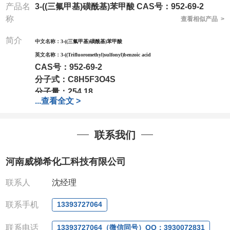
产品名
3-((三氟甲基)磺酰基)苯甲酸 CAS号：952-69-2
称
查看相似产品 >
简介
中文名称：
3-((三氟甲基)磺酰基)苯甲酸
英文名称：
3-((Trifluoromethyl)sulfonyl)benzoic acid
CAS号：
952-69-2
分子式：
C8H5F3O4S
分子量：
254.18
...
查看全文 >
包装：
1Mg ; 5Mg;10Mg ;100Mg;250Mg ;500Mg
;1g;2.5g ;5g ;10g可根据客户需求进行分装
我司对高校及科研单位先发货和
*后付款;如果您在工
联系我们
作中有用到的试剂,欢迎前来询购,如若出现质量问题,
全额退款,并承担所有运费。电话:0371-
河南威梯希化工科技有限公司
63377391/13393727064
QQ:3930072831
联系人
沈经理
微信
:13393727064
联系人
: 沈晓东(欢迎致电,或QQ、微信联系)
联系手机
13393727064
联系电话
13393727064（微信同号）QQ：3930072831