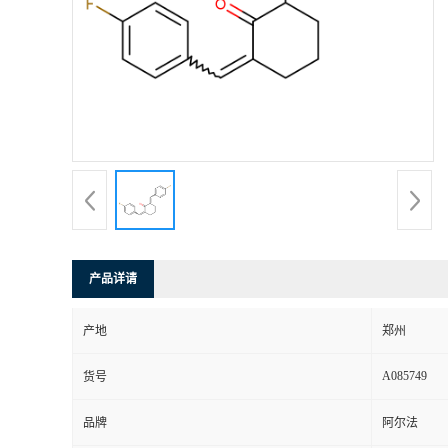
产品详请
产地
郑州
A085749
货号
品牌
阿尔法