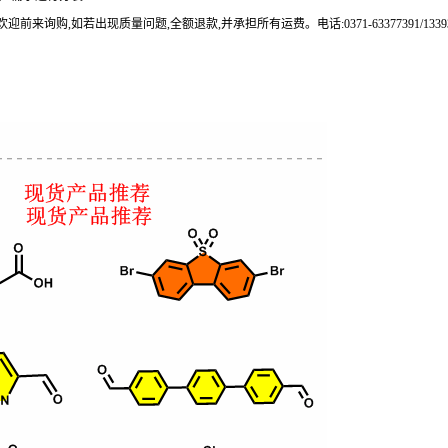
来询购,如若出现质量问题,全额退款,并承担所有运费。电话:0371-63377391/133937