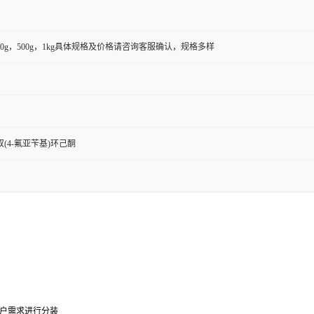
，100g，500g，1kg具体规格及价格请咨询客服确认，规格多样
,6-双(4-氟亚苄基)环己酮
0g可根据客户需求进行分装