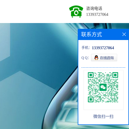
咨询电话
13393727064
联系方式
手机：
13393727064
Q Q：
微信扫一扫