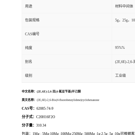
用途
材料中间体
包装规格
5g，25g
CAS编号
95%%
纯度
别名
(2E,6E)-2
级别
工业级
中文名称：
(2E,6E)-2,6-双(4-氟亚苄基)环己酮
英文名称：
(2E,6E)-2,6-Bis(4-fluorobenzylidene)cyclohexanone
CAS号：
62085-74-9
分子式：
C20H16F2O
分子量：
310.34
包装：
1Mg ; 5Mg;10Mg ;100Mg;250Mg ;500Mg ;1g;2.5g ;5g ;1