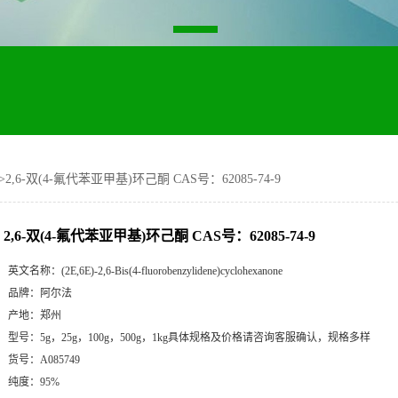
>
2,6-双(4-氟代苯亚甲基)环己酮 CAS号：62085-74-9
2,6-双(4-氟代苯亚甲基)环己酮 CAS号：62085-74-9
英文名称：
(2E,6E)-2,6-Bis(4-fluorobenzylidene)cyclohexanone
品牌：
阿尔法
产地：
郑州
型号：
5g，25g，100g，500g，1kg具体规格及价格请咨询客服确认，规格多样
货号：
A085749
纯度：
95%