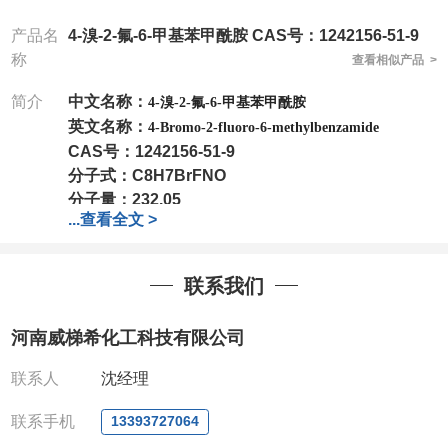
产品名
4-溴-2-氟-6-甲基苯甲酰胺 CAS号：1242156-51-9
称
查看相似产品 >
简介
中文名称：
4-溴-2-氟-6-甲基苯甲酰胺
英文名称：
4-Bromo-2-fluoro-6-methylbenzamide
CAS号：
1242156-51-9
分子式：
C8H7BrFNO
分子量：
232.05
...
查看全文 >
包装：
1Mg ; 5Mg;10Mg ;100Mg;250Mg ;500Mg
;1g;2.5g ;5g ;10g可根据客户需求进行分装
我司对高校及科研单位先发货和
*后付款;如果您在工
联系我们
作中有用到的试剂,欢迎前来询购,如若出现质量问题,
全额退款,并承担所有运费。电话:0371-
河南威梯希化工科技有限公司
63377391/13393727064
QQ:3930072831
联系人
沈经理
微信
:13393727064
联系人
: 沈晓东(欢迎致电,或QQ、微信联系)
联系手机
13393727064