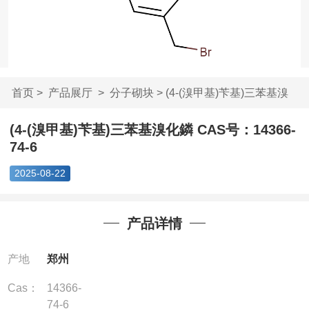
首页
>
产品展厅
>
分子砌块
> (4-(溴甲基)苄基)三苯基溴
化鏻...
(4-(溴甲基)苄基)三苯基溴化鏻 CAS号：14366-
74-6
2025-08-22
产品详情
产地
郑州
Cas：
14366-
74-6