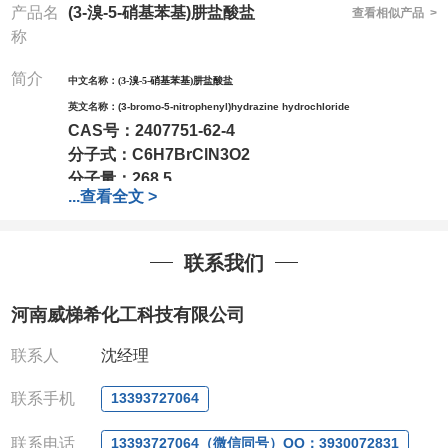
产品名
(3-溴-5-硝基苯基)肼盐酸盐
查看相似产品 >
称
简介
中
文名称：
(3-溴-5-硝基苯基)肼盐酸盐
英文名称：
(3-bromo-5-nitrophenyl)hydrazine hydrochloride
CAS号：
2407751-62-4
分子式：
C6H7BrClN3O2
分子量：
268.5
...
查看全文 >
包装：
1Mg ; 5Mg;10Mg ;100Mg;250Mg ;500Mg
;1g;2.5g ;5g ;10g可根据客户需求进行分装
我司对高校及科研单位先发货和
*后付款;如果您在工
联系我们
作中有用到的试剂,欢迎前来询购,如若出现质量问题,
全额退款,并承担所有运费。电话:0371-
河南威梯希化工科技有限公司
63377391/13393727064
QQ:3930072831
联系人
沈经理
微信
:13393727064
联系人
: 沈晓东(欢迎致电,或QQ、微信联系)
联系手机
13393727064
联系电话
13393727064（微信同号）QQ：3930072831