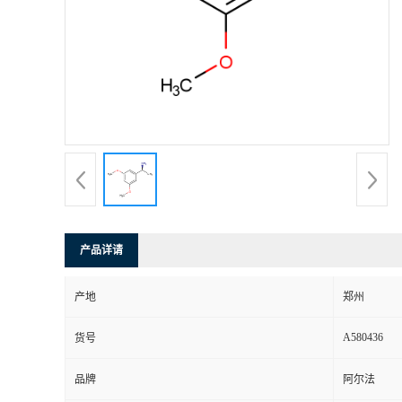
产品详请
产地
郑州
A580436
货号
品牌
阿尔法