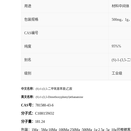
用途
材料中间体
包装规格
500mg，
CAS编号
95%%
纯度
别名
(S)-1-(3
级别
工业级
中文名称：
(S)-1-(3,5-二甲氧基苯基)乙胺
英文名称：
(S)-1-(3,5-Dimethoxyphenyl)ethanamine
CAS号：
781580-43-6
分子式：
C10H15NO2
分子量：
181.24
包装：
1Mg ; 5Mg;10Mg ;100Mg;250Mg ;500Mg ;1g;2.5g ;5g ;1