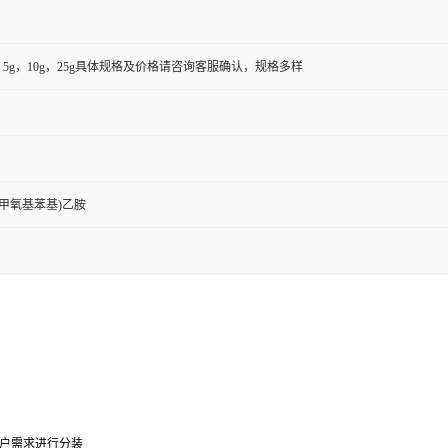
1g，5g，10g，25g具体规格及价格请咨询客服确认，规格多样
,5-二甲氧基苯基)乙胺
0g可根据客户需求进行分装