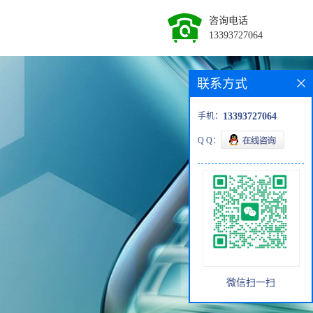
咨询电话
13393727064
联系方式
手机：
13393727064
Q Q：
微信扫一扫