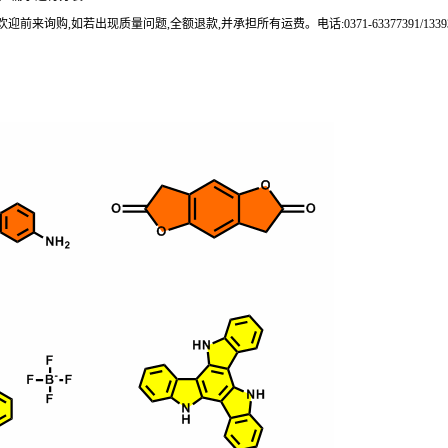
来询购,如若出现质量问题,全额退款,并承担所有运费。电话:0371-63377391/133937