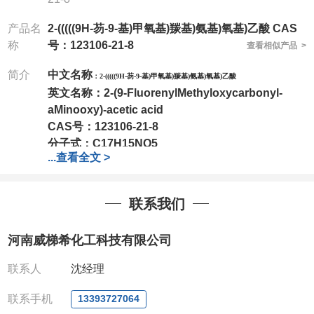
产品名
2-(((((9H-芴-9-基)甲氧基)羰基)氨基)氧基)乙酸 CAS
称
号：123106-21-8
查看相似产品 >
简介
中文名称
：
2-(((((9H-芴-9-基)甲氧基)羰基)氨基)氧基)乙酸
英文名称：
2-(9-FluorenylMethyloxycarbonyl-
aMinooxy)-acetic acid
CAS号：
123106-21-8
分子式：
C17H15NO5
...
查看全文 >
分子量：
313.3
包装：
1Mg ; 5Mg;10Mg ;100Mg;250Mg ;500Mg
;1g;2.5g ;5g ;10g可根据客户需求进行分装
联系我们
我司对高校及科研单位先发货和
*后付款;如果您在工
作中有用到的试剂,欢迎前来询购,如若出现质量问题,
河南威梯希化工科技有限公司
全额退款,并承担所有运费。电话:0371-
63377391/13393727064
联系人
沈经理
QQ:3930072831
微信
:13393727064
联系手机
13393727064
联系人
: 沈晓东(欢迎致电,或QQ、微信联系)