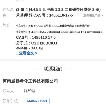
产品名
(3-氯-4-(4,4,5,5-四甲基-1,3,2-二氧硼杂环戊烷-2-基)
称
苯基)甲醇 CAS号：1485110-17-5
查看相似产品 >
简介
中文名称：
(3-氯-4-(4,4,5,5-四甲基-1,3,2-二氧硼杂环戊烷-2-基)苯基)甲醇
英文名称：
(3-Chloro-4-(4,4,5,5-tetramethyl-1,3,2-dioxaborolan-2-yl)phenyl)methanol
CAS号：
1485110-17-5
分子式：
C13H18BClO3
分子量：
268.54
...
查看全文 >
包装：
1Mg ; 5Mg;10Mg ;100Mg;250Mg ;500Mg
;1g;2.5g ;5g ;10g可根据客户需求进行分装
我司对高校及科研单位先发货和
*后付款;如果您在工
联系我们
作中有用到的试剂,欢迎前来询购,如若出现质量问题,
全额退款,并承担所有运费。电话:0371-
河南威梯希化工科技有限公司
63377391/13393727064
QQ:3930072831
联系人
沈经理
微信
:13393727064
联系人
: 沈晓东(欢迎致电,或QQ、微信联系)
联系手机
13393727064