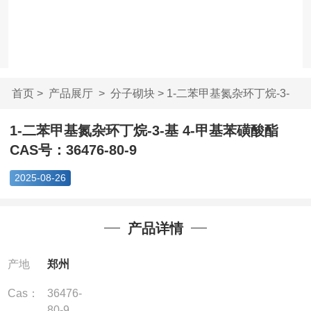
首页
>
产品展厅
>
分子砌块
> 1-二苯甲基氮杂环丁烷-3-
基 4-...
1-二苯甲基氮杂环丁烷-3-基 4-甲基苯磺酸酯
CAS号：36476-80-9
2025-08-26
产品详情
产地
郑州
Cas：
36476-
80-9