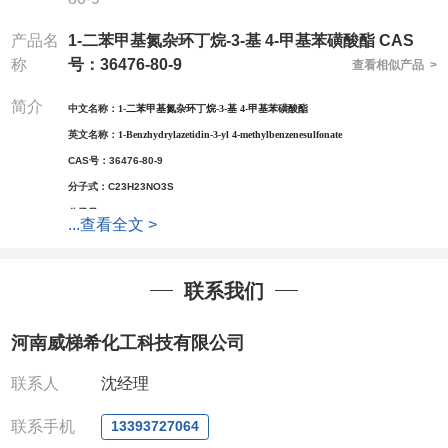
产品名
1-二苯甲基氮杂环丁烷-3-基 4-甲基苯磺酸酯 CAS
称
号：36476-80-9
查看相似产品 >
简介
中文名称：
1-二苯甲基氮杂环丁烷-3-基 4-甲基苯磺酸酯
英文名称：
1-Benzhydrylazetidin-3-yl 4-methylbenzenesulfonate
CAS号：
36476-80-9
分子式：
C23H23NO3S
分子量：
393.5
...
查看全文 >
包装：
1Mg ; 5Mg;10Mg ;100Mg;250Mg ;500Mg
;1g;2.5g ;5g ;10g可根据客户需求进行分装
我司对高校及科研单位先发货和
*后付款;如果您在工
联系我们
作中有用到的试剂,欢迎前来询购,如若出现质量问题,
全额退款,并承担所有运费。电话:0371-
河南威梯希化工科技有限公司
63377391/13393727064
QQ:3930072831
联系人
沈经理
微信
:13393727064
联系手机
13393727064
联系人
: 沈晓东(欢迎致电,或QQ、微信联系)