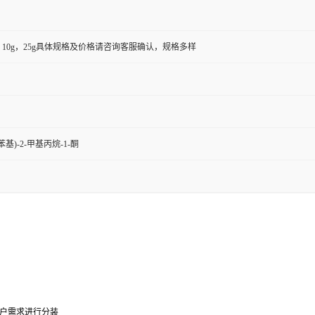
5g，10g，25g具体规格及价格请咨询客服确认，规格多样
-氟苯基)-2-甲基丙烷-1-酮
0g可根据客户需求进行分装