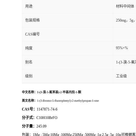
用途
材料中间体
包装规格
250mg，
CAS编号
95%+%
纯度
别名
1-(3-溴-5
级别
工业级
中文名称：
1-(3-溴-5-氟苯基)-2-甲基丙烷-1-酮
英文名称：
1-(3-Bromo-5-fluorophenyl)-2-methylpropan-1-one
CAS号：
1147871-74-6
分子式：
C10H10BrFO
分子量：
245.09
包装：
1Mg ; 5Mg;10Mg ;100Mg;250Mg ;500Mg ;1g;2.5g ;5g ;1