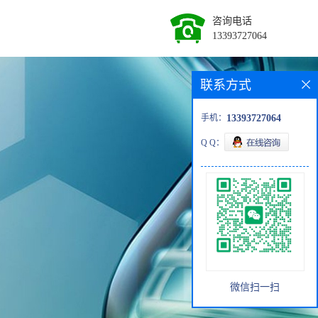
咨询电话
13393727064
联系方式
手机：
13393727064
Q Q：
微信扫一扫