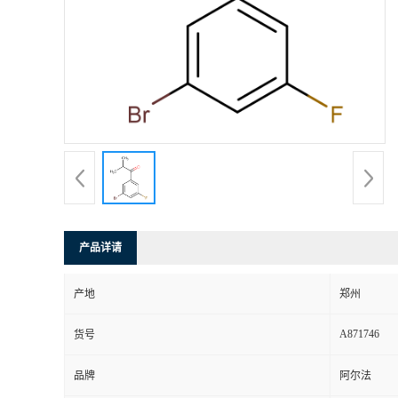
产品详请
产地
郑州
A871746
货号
品牌
阿尔法