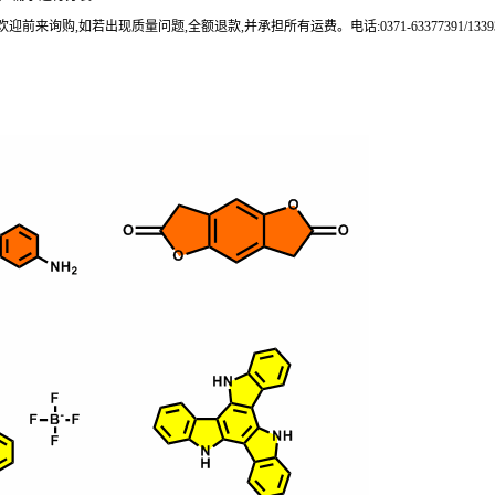
来询购,如若出现质量问题,全额退款,并承担所有运费。电话:0371-63377391/133937