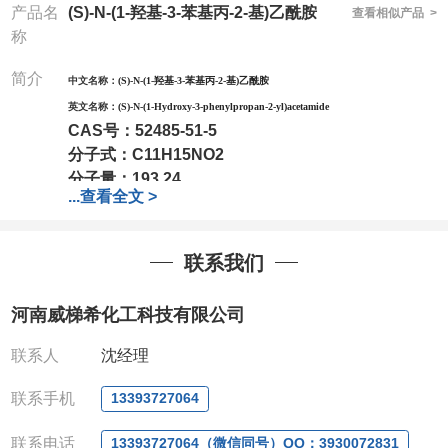
产品名
(S)-N-(1-羟基-3-苯基丙-2-基)乙酰胺
查看相似产品 >
称
简介
中文名称：
(S)-N-(1-羟基-3-苯基丙-2-基)乙酰胺
英文名称：
(S)-N-(1-Hydroxy-3-phenylpropan-2-yl)acetamide
CAS号：
52485-51-5
分子式：
C11H15NO2
分子量：
193.24
...
查看全文 >
包装：
1Mg ; 5Mg;10Mg ;100Mg;250Mg ;500Mg
;1g;2.5g ;5g ;10g可根据客户需求进行分装
我司对高校及科研单位先发货和
*后付款;如果您在工
联系我们
作中有用到的试剂,欢迎前来询购,如若出现质量问题,
全额退款,并承担所有运费。电话:0371-
河南威梯希化工科技有限公司
63377391/13393727064
QQ:3930072831
联系人
沈经理
微信
:13393727064
联系人
: 沈晓东(欢迎致电,或QQ、微信联系)
联系手机
13393727064
联系电话
13393727064（微信同号）QQ：3930072831