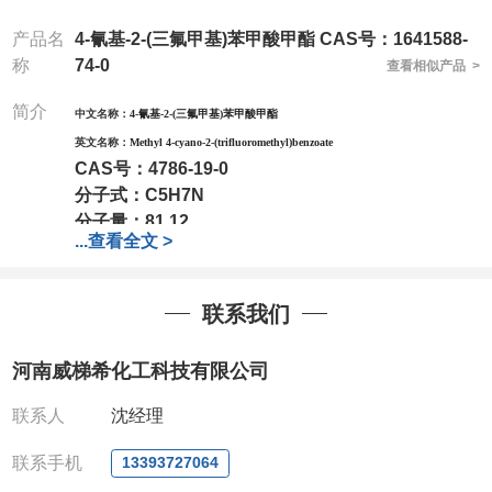
产品名
4-氰基-2-(三氟甲基)苯甲酸甲酯 CAS号：1641588-
称
74-0
查看相似产品 >
简介
中文名称：
4-氰基-2-(三氟甲基)苯甲酸甲酯
英文名称：
Methyl 4-cyano-2-(trifluoromethyl)benzoate
CAS号：
4786-19-0
分子式：
C5H7N
分子量：
81.12
...
查看全文 >
包装：
1Mg ; 5Mg;10Mg ;100Mg;250Mg ;500Mg
;1g;2.5g ;5g ;10g可根据客户需求进行分装
我司对高校及科研单位先发货和
*后付款;如果您在工
联系我们
作中有用到的试剂,欢迎前来询购,如若出现质量问题,
全额退款,并承担所有运费。电话:0371-
河南威梯希化工科技有限公司
63377391/13393727064
QQ:3930072831
联系人
沈经理
微信
:13393727064
联系人
: 沈晓东(欢迎致电,或QQ、微信联系)
联系手机
13393727064