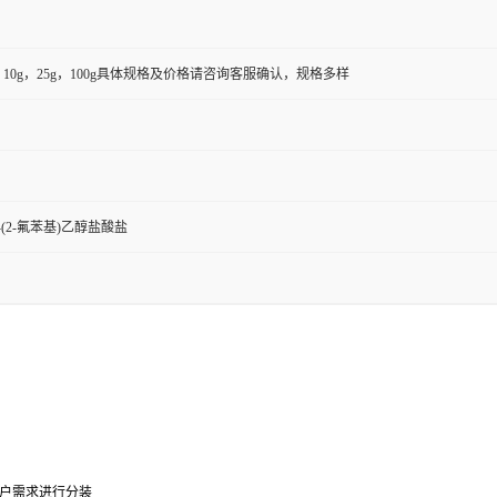
5g，10g，25g，100g具体规格及价格请咨询客服确认，规格多样
-2-(2-氟苯基)乙醇盐酸盐
0g可根据客户需求进行分装