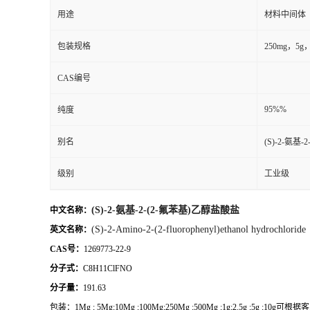
用途
材料中间体
包装规格
250mg，
CAS编号
95%%
纯度
别名
(S)-2-氨基
级别
工业级
(S)-2-氨基-2-(2-氟苯基)乙醇盐酸盐
中文名称：
(S)-2-Amino-2-(2-fluorophenyl)ethanol hydrochloride
英文名称：
CAS号：
1269773-22-9
分子式：
C8H11ClFNO
分子量：
191.63
包装：
1Mg ; 5Mg;10Mg ;100Mg;250Mg ;500Mg ;1g;2.5g ;5g ;1