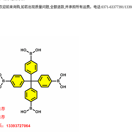
来询购,如若出现质量问题,全额退款,并承担所有运费。电话:0371-63377391/133937