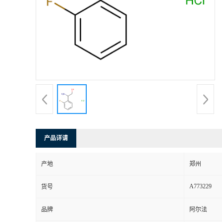
产品详请
产地
郑州
A773229
货号
品牌
阿尔法