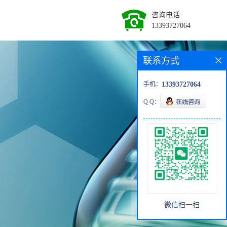
咨询电话
13393727064
联系方式
手机：
13393727064
Q Q：
微信扫一扫