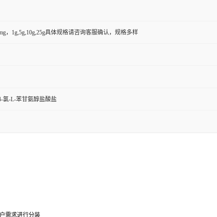
50mg，1g,5g,10g,25g具体规格请咨询客服确认，规格多样
4-氯-L-苯甘氨醇盐酸盐
0g可根据客户需求进行分装