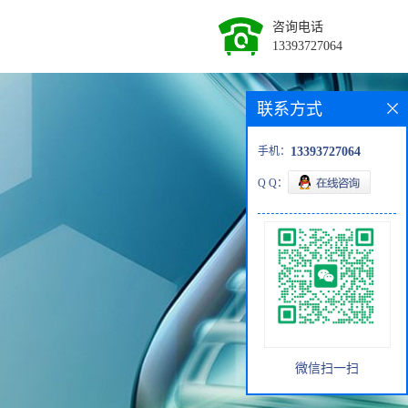
咨询电话
13393727064
联系方式
手机：
13393727064
Q Q：
微信扫一扫