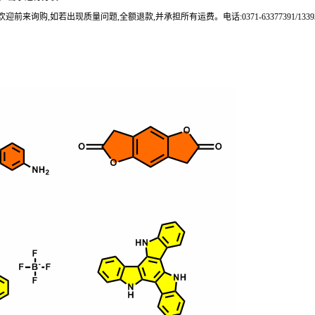
来询购,如若出现质量问题,全额退款,并承担所有运费。电话:0371-63377391/133937