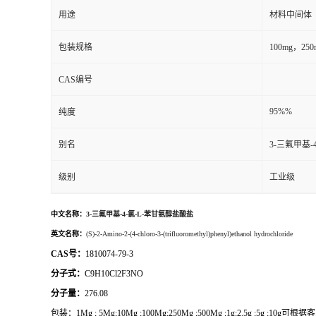
用途
材料中间体
包装规格
100mg，2
CAS编号
95%%
纯度
别名
3-三氟甲基-
级别
工业级
中文名称：
3-三氟甲基-4-氯-L-苯甘氨醇盐酸盐
英文名称：
(S)-2-Amino-2-(4-chloro-3-(trifluoromethyl)phenyl)ethanol hydrochloride
CAS号：
1810074-79-3
分子式：
C9H10Cl2F3NO
分子量：
276.08
包装：
1Mg ; 5Mg;10Mg ;100Mg;250Mg ;500Mg ;1g;2.5g ;5g ;1