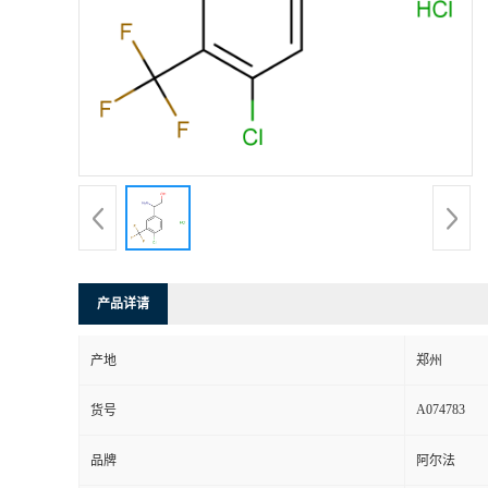
产品详请
产地
郑州
A074783
货号
品牌
阿尔法