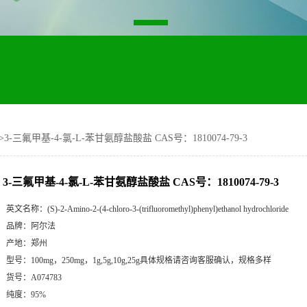
>
3-三氟甲基-4-氯-L-苯甘氨醇盐酸盐 CAS号：1810074-79-3
3-三氟甲基-4-氯-L-苯甘氨醇盐酸盐 CAS号：1810074-79-3
英文名称：
(S)-2-Amino-2-(4-chloro-3-(trifluoromethyl)phenyl)ethanol hydrochloride
品牌：
阿尔法
产地：
郑州
型号：
100mg，250mg，1g,5g,10g,25g具体规格请咨询客服确认，规格多样
货号：
A074783
纯度：
95%