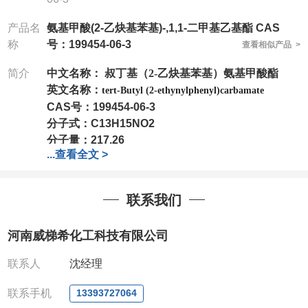
产品名
氨基甲酸(2-乙炔基苯基)-,1,1-二甲基乙基酯 CAS
称
号：199454-06-3
查看相似产品 >
简介
中文名称：
叔丁基（2-乙炔基苯基）氨基甲酸酯
英文名称：
tert-Butyl (2-ethynylphenyl)carbamate
CAS号：
199454-06-3
分子式：
C13H15NO2
分子量：
217.26
...
查看全文 >
包装：
1Mg ; 5Mg;10Mg ;100Mg;250Mg ;500Mg
;1g;2.5g ;5g ;10g可根据客户需求进行分装
我司对高校及科研单位先发货和
*后付款;如果您在工
联系我们
作中有用到的试剂,欢迎前来询购,如若出现质量问题,
全额退款,并承担所有运费。电话:0371-
河南威梯希化工科技有限公司
63377391/13393727064
QQ:3930072831
联系人
沈经理
微信
:13393727064
联系人
: 沈晓东(欢迎致电,或QQ、微信联系)
联系手机
13393727064