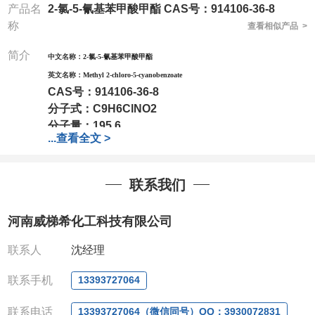
产品名
2-氯-5-氰基苯甲酸甲酯 CAS号：914106-36-8
称
查看相似产品 >
简介
中文名称：
2-氯-5-氰基苯甲酸甲酯
英文名称：
Methyl 2-chloro-5-cyanobenzoate
CAS号：
914106-36-8
分子式：
C9H6ClNO2
分子量：
195.6
...
查看全文 >
包装：
1Mg ; 5Mg;10Mg ;100Mg;250Mg ;500Mg
;1g;2.5g ;5g ;10g可根据客户需求进行分装
我司对高校及科研单位先发货和
*后付款;如果您在工
联系我们
作中有用到的试剂,欢迎前来询购,如若出现质量问题,
全额退款,并承担所有运费。电话:0371-
河南威梯希化工科技有限公司
63377391/13393727064
QQ:3930072831
联系人
沈经理
微信
:13393727064
联系人
: 沈晓东(欢迎致电,或QQ、微信联系)
联系手机
13393727064
联系电话
13393727064（微信同号）QQ：3930072831