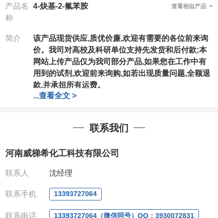
产品名
4-炔基-2-氟苯胺
查看相似产品 >
称
简介
该产品现货供应,质优价廉,欢迎有需要的各位前来询
价。我司对高校及科研单位支持先发货和后付款;本
网站上传产品仅为我司部分产品,如果您在工作中有
用到的试剂,欢迎前来询购,如若出现质量问题,全额退
款,并承担所有运费。
...
查看全文 >
联系我们
河南威梯希化工科技有限公司
联系人
沈经理
联系手机
13393727064
联系电话
13393727064（微信同号）QQ：3930072831