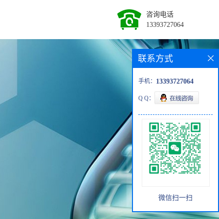
咨询电话
13393727064
联系方式
手机：
13393727064
Q Q：
微信扫一扫