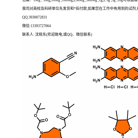
包装：
1Mg ; 5Mg;10Mg ;100Mg;250Mg ;500Mg ;1g;2.5g ;5g ;1
我司对高校及科研单位先发货和
*后付款;如果您在工作中有用到的试剂,欢迎前
QQ:3930072831
微信
:13393727064
联系人
: 沈晓东(欢迎致电,或QQ、微信联系)