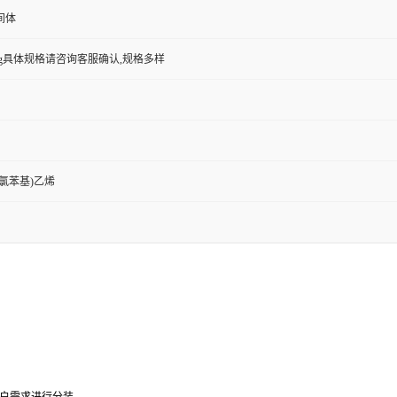
间体
0g,27g具体规格请咨询客服确认,规格多样
(4-氯苯基)乙烯