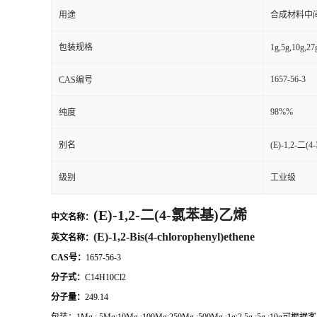
用途
合成材料中
包装规格
1g,5g,1
1657-56-3
CAS编号
98%%
纯度
别名
(E)-1,2-二
级别
工业级
(E)-1,2-二(4-氯苯基)乙烯
中文名称：
(E)-1,2-Bis(4-chlorophenyl)ethene
英文名称：
CAS号：
1657-56-3
分子式：
C14H10Cl2
分子量：
249.14