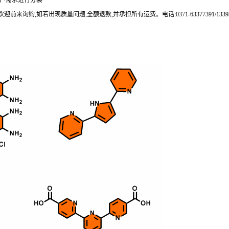
0g可根据客户需求进行分装
来询购,如若出现质量问题,全额退款,并承担所有运费。电话:0371-63377391/133937