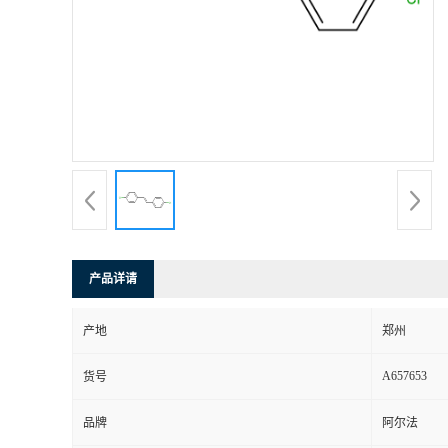
产品详请
产地
郑州
A657653
货号
品牌
阿尔法