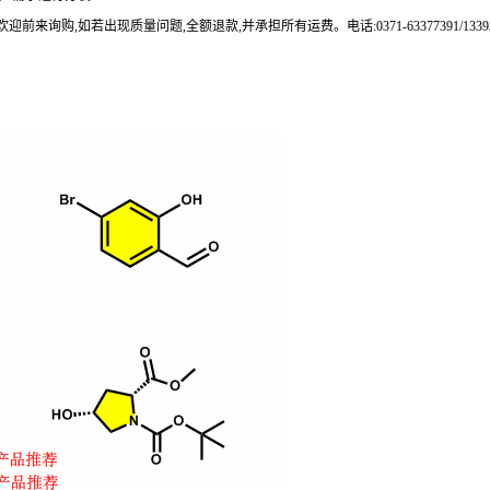
来询购,如若出现质量问题,全额退款,并承担所有运费。电话:0371-63377391/133937