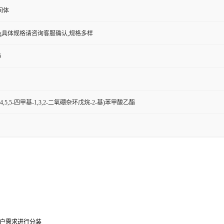
间体
0g,29g具体规格请咨询客服确认,规格多样
6
(4,4,5,5-四甲基-1,3,2-二氧硼杂环戊烷-2-基)苯甲酸乙酯
0g可根据客户需求进行分装