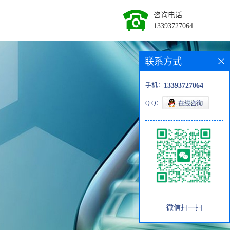
咨询电话
13393727064
联系方式
手机：
13393727064
Q Q：
微信扫一扫