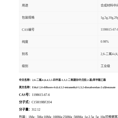
用途
合成材料中
包装规格
1g,5g,1
1198615-67-
CAS编号
0.98%
纯度
别名
2,6-二氟4-
级别
工业级
中文名称：
2,6-二氟4-(4,4,5,5-四甲基-1,3,2-二氧硼杂环戊烷-2-基)苯甲酸乙酯
英文名称：
Ethyl 2,6-difluoro-4-(4,4,5,5-tetramethyl-1,3,2-dioxaborolan-2-yl)benzoate
CAS号：
1198615-67-6
分子式：
C15H19BF2O4
分子量：
312.12
包装：
1Mg ; 5Mg;10Mg ;100Mg;250Mg ;500Mg ;1g;2.5g ;5g ;1