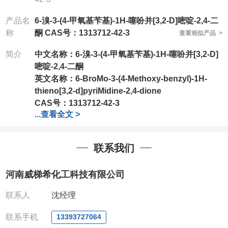
产品名
6-溴-3-(4-甲氧基苄基)-1H-噻吩并[3,2-D]嘧啶-2,4-二
称
酮 CAS号：1313712-42-3
查看相似产品 >
简介
中文名称：
6-溴-3-(4-甲氧基苄基)-1H-噻吩并[3,2-D]
嘧啶-2,4-二酮
英文名称：
6-BroMo-3-(4-Methoxy-benzyl)-1H-
thieno[3,2-d]pyriMidine-2,4-dione
CAS号：
1313712-42-3
...
查看全文 >
分子式：
C14H11BrN2O3S
分子量：
367.22
包装：
1Mg ; 5Mg;10Mg ;100Mg;250Mg ;500Mg
联系我们
;1g;2.5g ;5g ;10g可根据客户需求进行分装
我司对高校及科研单位先发货和
*后付款;如果您在工
河南威梯希化工科技有限公司
作中有用到的试剂,欢迎前来询购,如若出现质量问题,
全额退款,并承担所有运费。电话:0371-
联系人
沈经理
63377391/13393727064
QQ:3930072831
联系手机
13393727064
微信
:13393727064