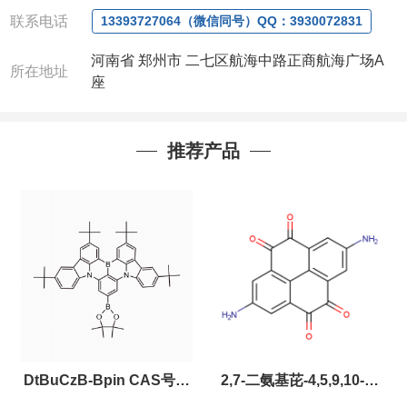
联系人
: 沈晓东(欢迎致电,或QQ、微信联系)
联系电话
13393727064（微信同号）QQ：3930072831
河南省 郑州市 二七区航海中路正商航海广场A
所在地址
座
推荐产品
DtBuCzB-Bpin CAS号：
2,7-二氨基芘-4,5,9,10-四