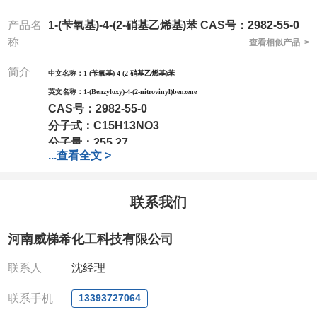
产品名
1-(苄氧基)-4-(2-硝基乙烯基)苯 CAS号：2982-55-0
称
查看相似产品 >
简介
中文名称：
1-(苄氧基)-4-(2-硝基乙烯基)苯
英文名称：
1-(Benzyloxy)-4-(2-nitrovinyl)benzene
CAS号：
2982-55-0
分子式：
C15H13NO3
分子量：
255.27
...
查看全文 >
包装：
1Mg ; 5Mg;10Mg ;100Mg;250Mg ;500Mg
;1g;2.5g ;5g ;10g可根据客户需求进行分装
我司对高校及科研单位先发货和
*后付款;如果您在工
联系我们
作中有用到的试剂,欢迎前来询购,如若出现质量问题,
全额退款,并承担所有运费。电话:0371-
河南威梯希化工科技有限公司
63377391/13393727064
QQ:3930072831
联系人
沈经理
微信
:13393727064
联系人
: 沈晓东(欢迎致电,或QQ、微信联系)
联系手机
13393727064