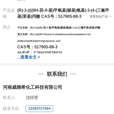
产品名
(R)-3-((((9H-芴-9-基)甲氧基)羰基)氨基)-3-(4-(三氟甲
称
基)苯基)丙酸 CAS号：517905-88-3
查看相似产品 >
简介
中文名称：
(R)-3-((((9H-芴-9-基)甲氧基)羰基)氨基)-3-(4-(三氟甲基)苯基)丙酸
英文名称：
(R)-3-((((9H-Fluoren-9-yl)methoxy)carbonyl)amino)-3-(4-
(trifluoromethyl)phenyl)propanoic acid
CAS号：
517905-88-3
分子式：
C25H20F3NO4
...
查看全文 >
分子量：
455.43
包装：
1Mg ; 5Mg;10Mg ;100Mg;250Mg ;500Mg
;1g;2.5g ;5g ;10g可根据客户需求进行分装
联系我们
我司对高校及科研单位先发货和
*后付款;如果您在工
作中有用到的试剂,欢迎前来询购,如若出现质量问题,
河南威梯希化工科技有限公司
全额退款,并承担所有运费。电话:0371-
63377391/13393727064
联系人
沈经理
QQ:3930072831
微信
:13393727064
联系手机
13393727064