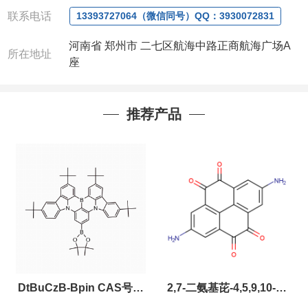
联系人
: 沈晓东(欢迎致电,或QQ、微信联系)
联系电话
13393727064（微信同号）QQ：3930072831
河南省 郑州市 二七区航海中路正商航海广场A
所在地址
座
推荐产品
DtBuCzB-Bpin CAS号：
2,7-二氨基芘-4,5,9,10-四