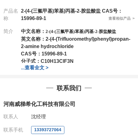
产品名
2-(4-(三氟甲基)苯基)丙基-2-胺盐酸盐 CAS号：
称
15996-89-1
查看相似产品 >
简介
中文名称：
2-(4-(三氟甲基)苯基)丙基-2-胺盐酸盐
英文名称：
2-(4-(Trifluoromethyl)phenyl)propan-
2-amine hydrochloride
CAS号：
15996-89-1
分子式：
C10H13ClF3N
...
查看全文 >
分子量：
239.66
包装：
1Mg ; 5Mg;10Mg ;100Mg;250Mg ;500Mg
;1g;2.5g ;5g ;10g可根据客户需求进行分装
联系我们
我司对高校及科研单位先发货和
*后付款;如果您在工
作中有用到的试剂,欢迎前来询购,如若出现质量问题,
河南威梯希化工科技有限公司
全额退款,并承担所有运费。电话:0371-
63377391/13393727064
联系人
沈经理
QQ:3930072831
微信
:13393727064
联系手机
13393727064
联系人
: 沈晓东(欢迎致电,或QQ、微信联系)