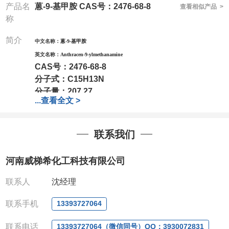
产品名
蒽-9-基甲胺 CAS号：2476-68-8
查看相似产品 >
称
简介
中文名称：
蒽-9-基甲胺
英文名称：
Anthracen-9-ylmethanamine
CAS号：
2476-68-8
分子式：
C15H13N
分子量：
207.27
...
查看全文 >
包装：
1Mg ; 5Mg;10Mg ;100Mg;250Mg ;500Mg
;1g;2.5g ;5g ;10g可根据客户需求进行分装
我司对高校及科研单位先发货和
*后付款;如果您在工
联系我们
作中有用到的试剂,欢迎前来询购,如若出现质量问题,
全额退款,并承担所有运费。电话:0371-
河南威梯希化工科技有限公司
63377391/13393727064
QQ:3930072831
联系人
沈经理
微信
:13393727064
联系人
: 沈晓东(欢迎致电,或QQ、微信联系)
联系手机
13393727064
联系电话
13393727064（微信同号）QQ：3930072831