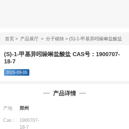
首页
>
产品展厅
>
分子砌块
> (S)-1-甲基异吲哚啉盐酸盐
CA...
(S)-1-甲基异吲哚啉盐酸盐 CAS号：1900707-
18-7
2025-09-05
产品详情
产地
郑州
Cas：
1900707-
18-7