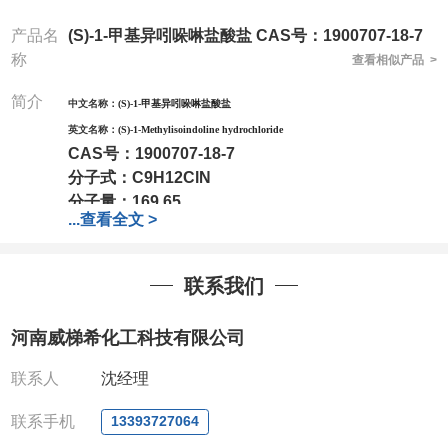
产品名
(S)-1-甲基异吲哚啉盐酸盐 CAS号：1900707-18-7
称
查看相似产品 >
简介
中文名称：
(S)-1-甲基异吲哚啉盐酸盐
英文名称：
(S)-1-Methylisoindoline hydrochloride
C
AS号：
1900707-18-7
分子式：
C9H12ClN
分子量：
169.65
...
查看全文 >
包装：
1Mg ; 5Mg;10Mg ;100Mg;250Mg ;500Mg
;1g;2.5g ;5g ;10g可根据客户需求进行分装
联系我们
我司对高校及科研单位先发货和
*后付款;如果您在工
作中有用到的试剂,欢迎前来询购,如若出现质量问题,
河南威梯希化工科技有限公司
全额退款,并承担所有运费。电话:0371-
63377391/13393727064
联系人
沈经理
QQ:3930072831
微信
:13393727064
联系手机
13393727064
联系人
: 沈晓东(欢迎致电,或QQ、微信联系)