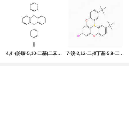
现货促销，可分装，高校研
究所 先发后付
4,4'-(吩嗪-5,10-二基)二苯甲
7-溴-2,12-二叔丁基-5,9-二氧
腈，CAS:1638702-80-3，
杂-13B-硼萘[3,2,1-DE]蒽，
常备现货，科研产品，高校
CAS:2378498-93-0，常备
研究所 先发后付
现货，按需分装，高校研究
所 先发后付