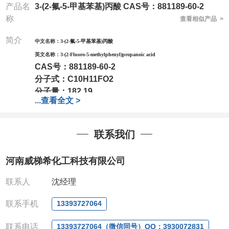
产品名
3-(2-氟-5-甲基苯基)丙酸 CAS号：881189-60-2
称
查看相似产品 >
简介
中文名称：
3-(2-氟-5-甲基苯基)丙酸
英文名称：
3-(2-Fluoro-5-methylphenyl)propanoic acid
CAS号：
881189-60-2
分子式：
C10H11FO2
分子量：
182.19
...
查看全文 >
包装：
1Mg ; 5Mg;10Mg ;100Mg;250Mg ;500Mg
;1g;2.5g ;5g ;10g可根据客户需求进行分装
我司对高校及科研单位先发货和
*后付款;如果您在工
联系我们
作中有用到的试剂,欢迎前来询购,如若出现质量问题,
全额退款,并承担所有运费。电话:0371-
河南威梯希化工科技有限公司
63377391/13393727064
QQ:3930072831
联系人
沈经理
微信
:13393727064
联系人
: 沈晓东(欢迎致电,或QQ、微信联系)
联系手机
13393727064
联系电话
13393727064（微信同号）QQ：3930072831