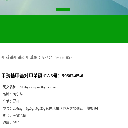
>
甲巯基甲基对甲苯砜 CAS号：59662-65-6
甲巯基甲基对甲苯砜 CAS号：59662-65-6
英文名称：
Methyl(tosylmethyl)sulfane
品牌：
阿尔法
产地：
郑州
型号：
250mg，1g,5g,10g,25g具体规格请咨询客服确认，规格多样
货号：
A662656
纯度：
95%