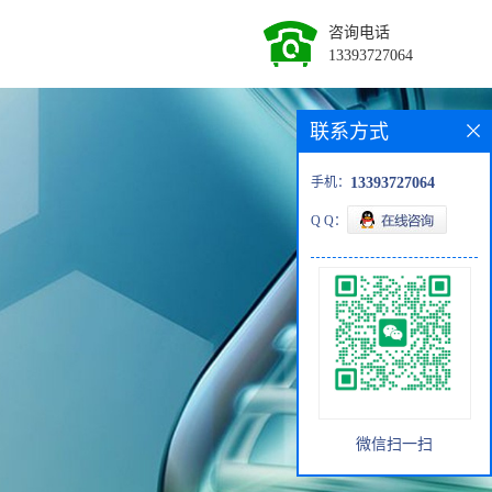
咨询电话
13393727064
联系方式
手机：
13393727064
Q Q：
微信扫一扫