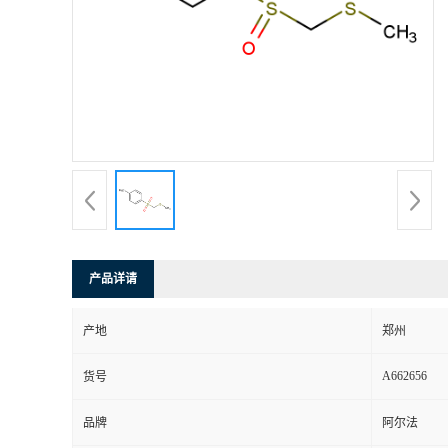
产品详请
产地
郑州
A662656
货号
品牌
阿尔法