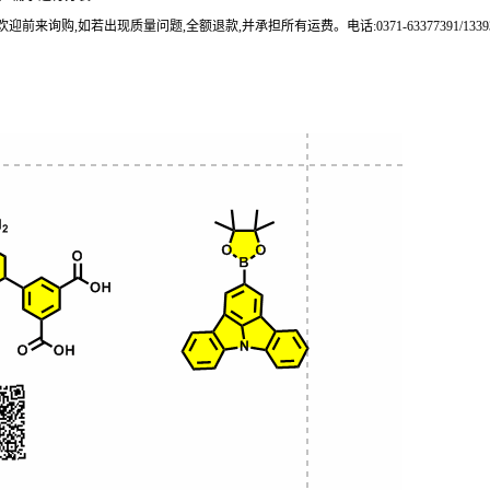
来询购,如若出现质量问题,全额退款,并承担所有运费。电话:0371-63377391/133937