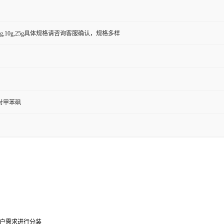
g,5g,10g,25g具体规格请咨询客服确认，规格多样
对甲苯砜
0g可根据客户需求进行分装