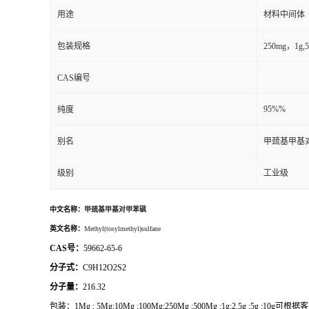
用途
材料中间体
包装规格
250mg，1
CAS编号
95%%
纯度
别名
甲巯基甲基
级别
工业级
中文名称：
甲巯基甲基对甲苯砜
英文名称：
Methyl(tosylmethyl)sulfane
CAS号：
59662-65-6
分子式：
C9H12O2S2
分子量：
216.32
包装：
1Mg ; 5Mg;10Mg ;100Mg;250Mg ;500Mg ;1g;2.5g ;5g ;1