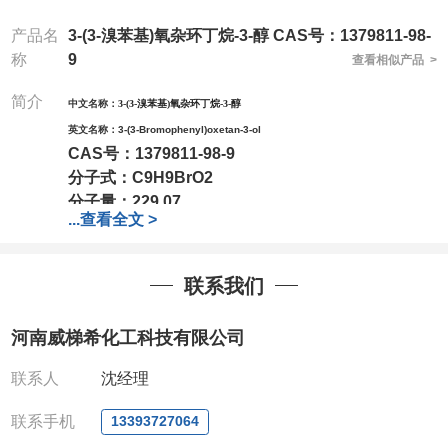
产品名
3-(3-溴苯基)氧杂环丁烷-3-醇 CAS号：1379811-98-
称
9
查看相似产品 >
简介
中文名称：
3-(3-溴苯基)氧杂环丁烷-3-醇
英文名称：
3-(3-Bromophenyl)oxetan-3-ol
CAS号：
1379811-98-9
分子式：
C9H9BrO2
分子量：
229.07
...
查看全文 >
包装：
1Mg ; 5Mg;10Mg ;100Mg;250Mg ;500Mg
;1g;2.5g ;5g ;10g可根据客户需求进行分装
我司对高校及科研单位先发货和
*后付款;如果您在工
联系我们
作中有用到的试剂,欢迎前来询购,如若出现质量问题,
全额退款,并承担所有运费。电话:0371-
河南威梯希化工科技有限公司
63377391/13393727064
QQ:3930072831
联系人
沈经理
微信
:13393727064
联系人
: 沈晓东(欢迎致电,或QQ、微信联系)
联系手机
13393727064