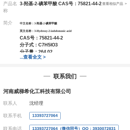
产品名
3-羟基-2-碘苯甲酸 CAS号：75821-44-2
查看相似产品 >
称
简介
中文名称：
3-羟基-2-碘苯甲酸
英文名称：
3-Hydroxy-2-iodobenzoic acid
CAS号：
75821-44-2
分子式：
C7H5IO3
分子量：
264.02
...
查看全文 >
包装：
1Mg ; 5Mg;10Mg ;100Mg;250Mg ;500Mg
;1g;2.5g ;5g ;10g可根据客户需求进行分装
我司对高校及科研单位先发货和
*后付款;如果您在工
联系我们
作中有用到的试剂,欢迎前来询购,如若出现质量问题,
全额退款,并承担所有运费。电话:0371-
河南威梯希化工科技有限公司
63377391/13393727064
QQ:3930072831
联系人
沈经理
微信
:13393727064
联系人
: 沈晓东(欢迎致电,或QQ、微信联系)
联系手机
13393727064
联系电话
13393727064（微信同号）QQ：3930072831