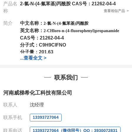
产品名
2-氯-N-(4-氟苯基)丙酰胺 CAS号：21262-04-4
称
查看相似产品 >
简介
中文名称：
2-氯-N-(4-氟苯基)丙酰胺
英文名称：
2-CHloro-n-(4-fluorophenyl)propanamide
CAS号：
21262-04-4
分子式：
C9H9ClFNO
分子量：
201.63
...
查看全文 >
包装：
1Mg ; 5Mg;10Mg ;100Mg;250Mg ;500Mg
;1g;2.5g ;5g ;10g可根据客户需求进行分装
我司对高校及科研单位先发货和
*后付款;如果您在工
联系我们
作中有用到的试剂,欢迎前来询购,如若出现质量问题,
全额退款,并承担所有运费。电话:0371-
河南威梯希化工科技有限公司
63377391/13393727064
QQ:3930072831
联系人
沈经理
微信
:13393727064
联系人
: 沈晓东(欢迎致电,或QQ、微信联系)
联系手机
13393727064
联系电话
13393727064（微信同号）QQ：3930072831