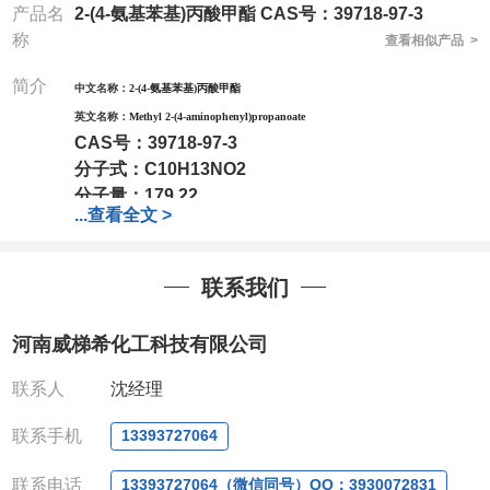
产品名
2-(4-氨基苯基)丙酸甲酯 CAS号：39718-97-3
称
查看相似产品 >
简介
中文名称：
2-(4-氨基苯基)丙酸甲酯
英文名称：
Methyl 2-(4-aminophenyl)propanoate
CAS号：
39718-97-3
分子式：
C10H13NO2
分子量：
179.22
...
查看全文 >
包装：
1Mg ; 5Mg;10Mg ;100Mg;250Mg ;500Mg
;1g;2.5g ;5g ;10g可根据客户需求进行分装
我司对高校及科研单位先发货和
*后付款;如果您在工
联系我们
作中有用到的试剂,欢迎前来询购,如若出现质量问题,
全额退款,并承担所有运费。电话:0371-
河南威梯希化工科技有限公司
63377391/13393727064
QQ:3930072831
联系人
沈经理
微信
:13393727064
联系人
: 沈晓东(欢迎致电,或QQ、微信联系)
联系手机
13393727064
联系电话
13393727064（微信同号）QQ：3930072831