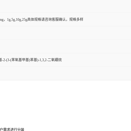
50mg，1g,5g,10g,25g具体规格请咨询客服确认，规格多样
甲基-2-(3-(苯氧基甲基)苯基)-1,3,2-二氧硼烷
0g可根据客户需求进行分装