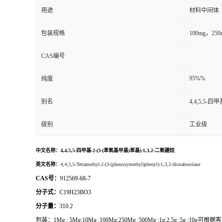
用途
材料中间体
包装规格
100mg，2
CAS编号
95%%
纯度
别名
4,4,5,5-四
级别
工业级
中文名称：
4,4,5,5-四甲基-2-(3-(苯氧基甲基)苯基)-1,3,2-二氧硼烷
英文名称：
4,4,5,5-Tetramethyl-2-(3-(phenoxymethyl)phenyl)-1,3,2-dioxaborolane
CAS号：
912569-68-7
分子式：
C19H23BO3
分子量：
310.2
包装：
1Mg ; 5Mg;10Mg ;100Mg;250Mg ;500Mg ;1g;2.5g ;5g ;1