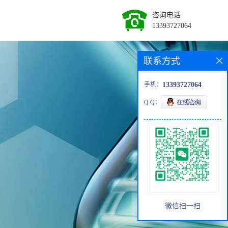
咨询电话
13393727064
联系方式
手机：
13393727064
Q Q：
微信扫一扫