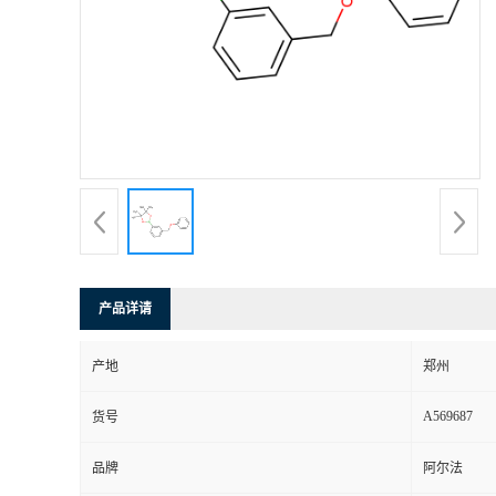
产品详请
产地
郑州
A569687
货号
品牌
阿尔法