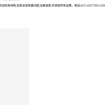
来询购,如若出现质量问题,全额退款,并承担所有运费。电话:0371-63377391/133937