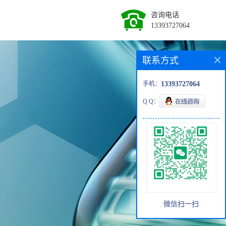
咨询电话
13393727064
联系方式
手机：
13393727064
Q Q：
微信扫一扫