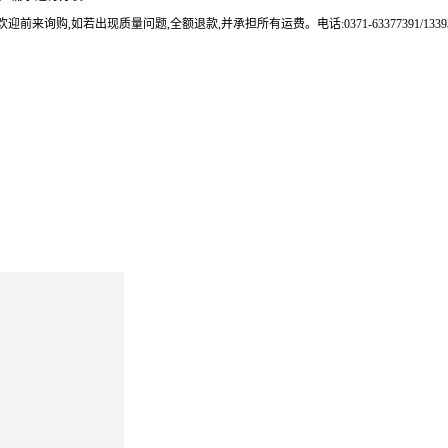
来询购,如若出现质量问题,全额退款,并承担所有运费。电话:0371-63377391/133937