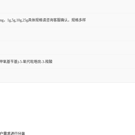
50mg，1g,5g,10g,25g具体规格请咨询客服确认，规格多样
,4-二甲氧基苄基)-5-氧代吡咯烷-3-羧酸
0g可根据客户需求进行分装