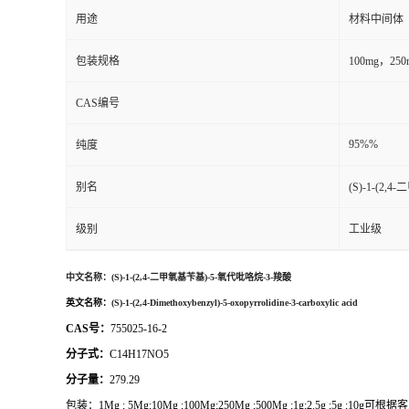
用途
材料中间体
包装规格
100mg，2
CAS编号
95%%
纯度
别名
(S)-1-(2
级别
工业级
中文名称：
(S)-1-(2,4-二甲氧基苄基)-5-氧代吡咯烷-3-羧酸
英文名称：
(S)-1-(2,4-Dimethoxybenzyl)-5-oxopyrrolidine-3-carboxylic acid
CAS号：
755025-16-2
分子式：
C14H17NO5
分子量：
279.29
包装：
1Mg ; 5Mg;10Mg ;100Mg;250Mg ;500Mg ;1g;2.5g ;5g ;1