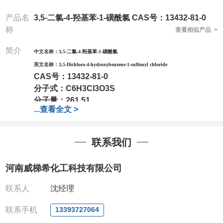
产品名
3,5-二氯-4-羟基苯-1-磺酰氯 CAS号：13432-81-0
称
查看相似产品 >
简介
中文名称：
3,5-二氯-4-羟基苯-1-磺酰氯
英文名称：
3,5-Dichloro-4-hydroxybenzene-1-sulfonyl chloride
CAS号：
13432-81-0
分子式：
C6H3Cl3O3S
分子量：
261.51
...
查看全文 >
包装：
1Mg ; 5Mg;10Mg ;100Mg;250Mg ;500Mg
;1g;2.5g ;5g ;10g可根据客户需求进行分装
我司对高校及科研单位先发货和
*后付款;如果您在工
联系我们
作中有用到的试剂,欢迎前来询购,如若出现质量问题,
全额退款,并承担所有运费。电话:0371-
河南威梯希化工科技有限公司
63377391/13393727064
QQ:3930072831
联系人
沈经理
微信
:13393727064
联系人
: 沈晓东(欢迎致电,或QQ、微信联系)
联系手机
13393727064